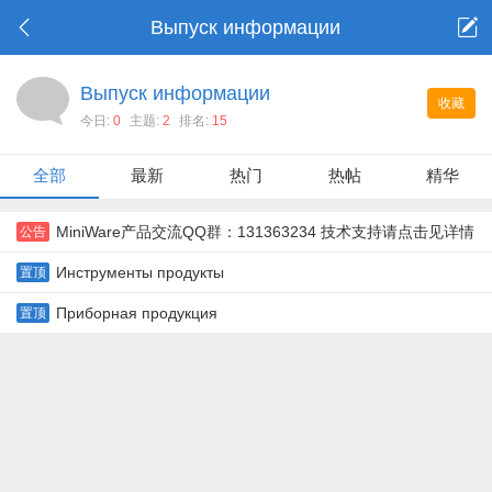
Выпуск информации
Выпуск информации
收藏
今日:
0
主题:
2
排名:
15
全部
最新
热门
热帖
精华
MiniWare产品交流QQ群：131363234 技术支持请点击见详情
公告
Инструменты продукты
置顶
Приборная продукция
置顶