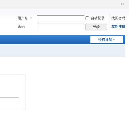
切
换
用户名
自动登录
找回密码
到
窄
密码
立即注册
登录
版
快捷导航