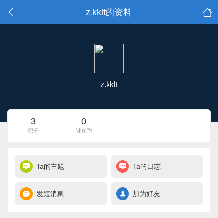
z.kklt的资料
z.kklt
3
0
积分
Mini币
Ta的主题
Ta的日志
发短消息
加为好友