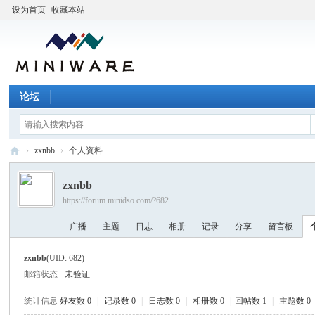
设为首页
收藏本站
论坛
›
zxnbb
›
个人资料
M
zxnbb
I
https://forum.minidso.com/?682
N
广播
主题
日志
相册
记录
分享
留言板
I
W
zxnbb
(UID: 682)
A
邮箱状态
未验证
R
统计信息
好友数 0
|
记录数 0
|
日志数 0
|
相册数 0
|
回帖数 1
|
主题数 0
E