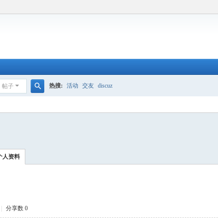
热搜:
活动
交友
discuz
帖子
搜
索
个人资料
|
分享数 0