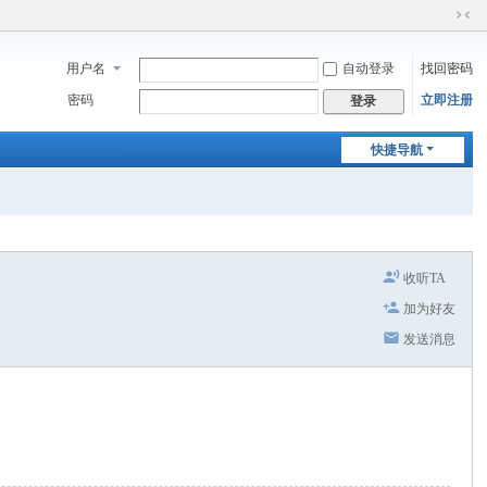
切
换
用户名
自动登录
找回密码
到
窄
密码
立即注册
登录
版
快捷导航
收听TA
加为好友
发送消息