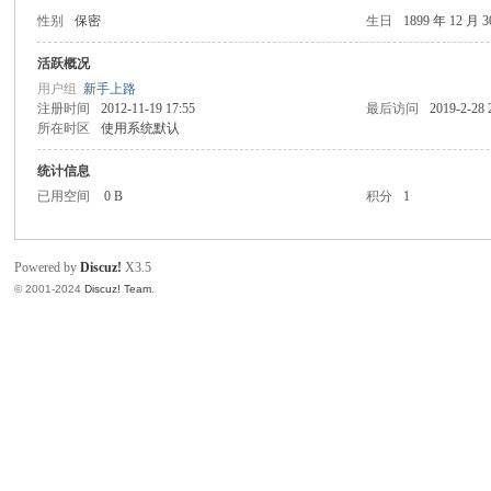
性别
保密
生日
1899 年 12 月 
产
品
活跃概况
用户组
新手上路
技
注册时间
2012-11-19 17:55
最后访问
2019-2-28 
术
所在时区
使用系统默认
交
统计信息
流
已用空间
0 B
积分
1
迷
你
Powered by
Discuz!
X3.5
工
© 2001-2024
Discuz! Team
.
具
-
智
能
烙
铁