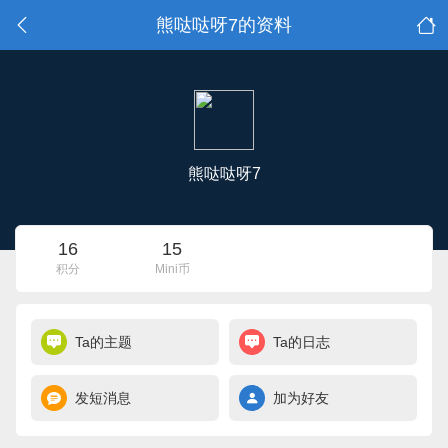
熊哒哒呀7的资料
熊哒哒呀7
16
15
积分
Mini币
Ta的主题
Ta的日志
发短消息
加为好友