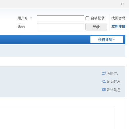
切
换
用户名
自动登录
找回密码
到
窄
密码
立即注册
登录
版
快捷导航
收听TA
加为好友
发送消息