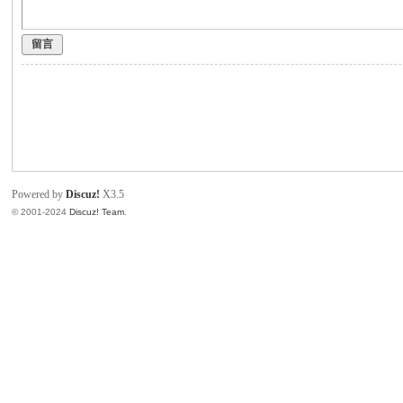
产
留言
品
技
术
交
流
迷
Powered by
Discuz!
X3.5
你
© 2001-2024
Discuz! Team
.
工
具
-
智
能
烙
铁