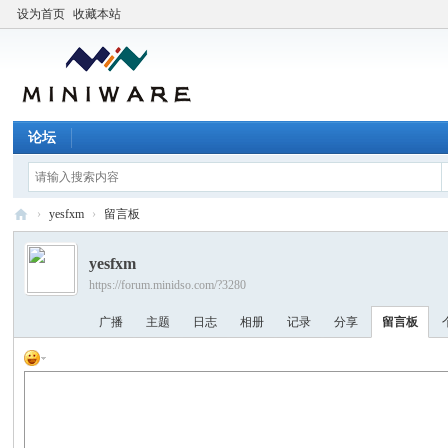
设为首页
收藏本站
论坛
›
yesfxm
›
留言板
M
yesfxm
I
https://forum.minidso.com/?3280
N
广播
主题
日志
相册
记录
分享
留言板
I
W
A
R
E