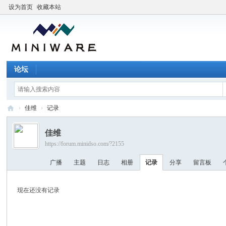
设为首页
收藏本站
论坛
›
佳维
›
记录
M
佳维
I
https://forum.minidso.com/?2155
N
广播
主题
日志
相册
记录
分享
留言板
I
W
现在还没有记录
A
R
E