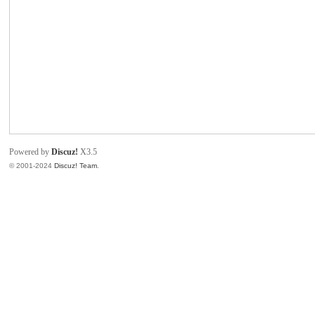
产
品
技
术
交
流
迷
Powered by
Discuz!
X3.5
你
© 2001-2024
Discuz! Team
.
工
具
-
智
能
烙
铁