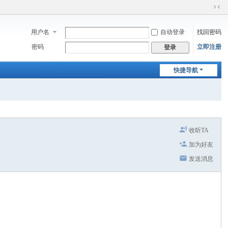
切
换
用户名
自动登录
找回密码
到
窄
密码
立即注册
登录
版
快捷导航
收听TA
加为好友
发送消息