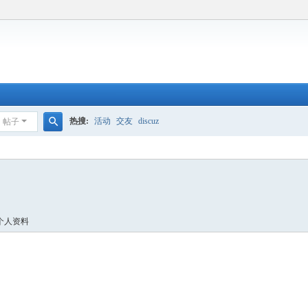
热搜:
活动
交友
discuz
帖子
搜
索
个人资料