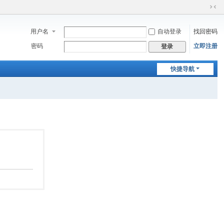
切
换
用户名
自动登录
找回密码
到
窄
密码
立即注册
登录
版
快捷导航