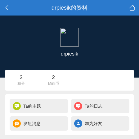
drpiesik的资料
drpiesik
2
2
积分
Mini币
Ta的主题
Ta的日志
发短消息
加为好友