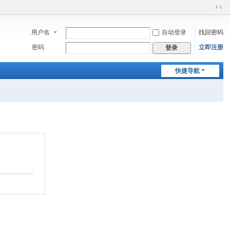
切
换
用户名
自动登录
找回密码
到
窄
密码
立即注册
登录
版
快捷导航