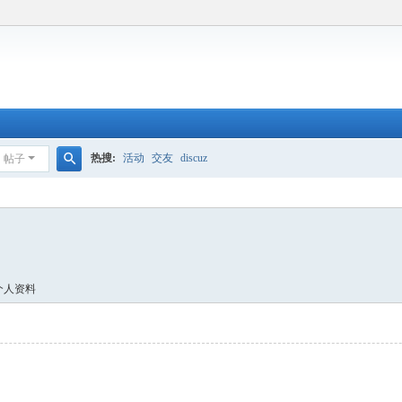
热搜:
活动
交友
discuz
帖子
搜
索
个人资料