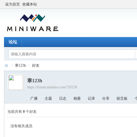
设为首页
收藏本站
论坛
›
寒123h
›
好友
M
寒123h
I
https://forum.minidso.com/?10130
N
广播
主题
日志
相册
记录
分享
留言板
I
W
当前共有
0
个好友
A
没有相关成员
R
E