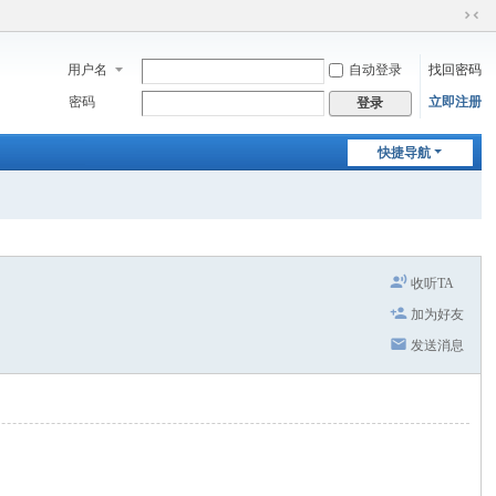
切
换
用户名
自动登录
找回密码
到
窄
密码
立即注册
登录
版
快捷导航
收听TA
加为好友
发送消息