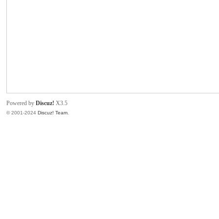
产
品
技
术
交
流
迷
Powered by
Discuz!
X3.5
你
© 2001-2024
Discuz! Team
.
工
具
-
智
能
烙
铁