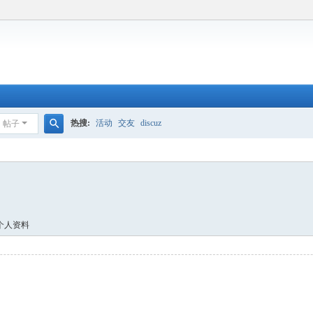
热搜:
活动
交友
discuz
帖子
搜
索
个人资料