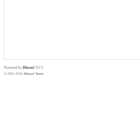
产
品
技
术
交
流
迷
Powered by
Discuz!
X3.5
你
© 2001-2024
Discuz! Team
.
工
具
-
智
能
烙
铁