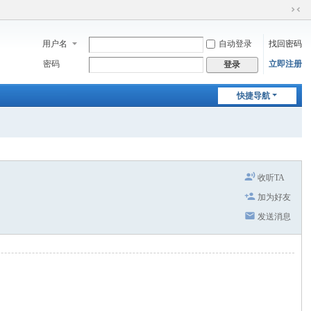
切
换
用户名
自动登录
找回密码
到
窄
密码
立即注册
登录
版
快捷导航
收听TA
加为好友
发送消息