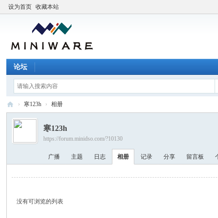
设为首页
收藏本站
论坛
›
寒123h
›
相册
M
寒123h
I
https://forum.minidso.com/?10130
N
广播
主题
日志
相册
记录
分享
留言板
I
W
A
没有可浏览的列表
R
E