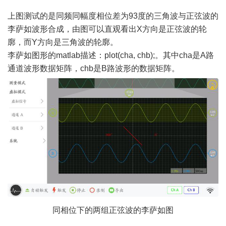
' W3 q1 }. L+ f1 c
上图测试的是同频同幅度相位差为
93度的三角波与正弦波的
李萨如波形合成，由图可以直观看出X方向是正弦波的轮
廓，而Y方向是三角波的轮廓。
李萨如图形的
matlab描述：plot(cha, chb);。其中cha是A路
通道波形数据矩阵，chb是B路波形的数据矩阵。
同相位下的两组正弦波的李萨如图