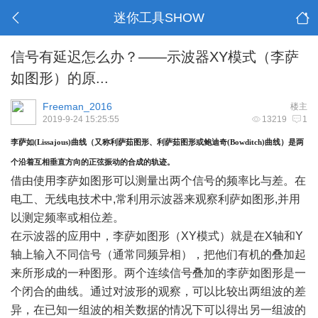
迷你工具SHOW
信号有延迟怎么办？——示波器XY模式（李萨
如图形）的原...
Freeman_2016
楼主
2019-9-24 15:25:55
13219
1
李萨如
(Lissajous)曲线（又称利萨茹图形、利萨茹图形或鲍迪奇(Bowditch)曲线）是两
个沿着互相垂直方向的正弦振动的合成的轨迹。
借由使用李萨如图形可以测量出两个信号的频率比与差。在
电工、无线电技术中
,常利用示波器来观察利萨如图形,并用
以测定频率或相位差。
在示波器的应用中，李萨如图形（
XY模式）就是在X轴和Y
轴上输入不同信号（通常同频异相），把他们有机的叠加起
来所形成的一种图形。两个连续信号叠加的李萨如图形是一
个闭合的曲线。通过对波形的观察，可以比较出两组波的差
异，在已知一组波的相关数据的情况下可以得出另一组波的