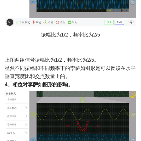
振幅比为
1/2，频率比为2/5
) I) o2 `& B# \' K; V
* c8 E: ]3 R% E4 ]) Z/ z, P( u
上图两组信号振幅比为
1/2，频率比为2/5。
显然不同振幅和不同频率下的李萨如图形是可以反馈在水平
垂直宽度比和交点数量上的。
4
、相位对李萨如图形的影响。