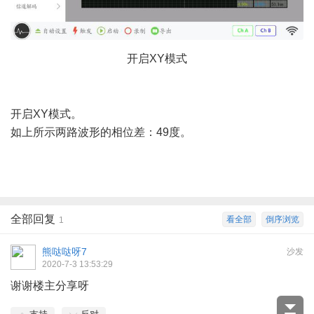
开启
XY模式
6 r1 F9 ?. w$ w( _
开启
XY模式。
如上所示两路波形的相位差：
49度。
3 ]6 P7 D8 X7 w; ]7 B
全部回复
看全部
倒序浏览
1
熊哒哒呀7
沙发
2020-7-3 13:53:29
谢谢楼主分享呀