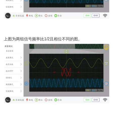
/ Y3 j* O- L5 E! y' C1 R$ A
上图为两组信号频率比
1/2且相位不同的图。