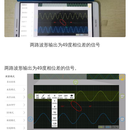
两路波形输出为
49度相位差的信号
" @2 q# h" D G/ L- u3 v
( a0 q: Y' K% o( [
两路波形输出为
49度相位差的信号。