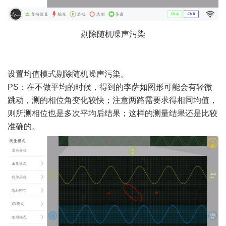
剔除随机噪声污染
# A E; a. o2 \+ Z5 [0 W: h$ f8 S
设置均值模式剔除随机噪声污染。
PS：在不做平均的时候，得到的李萨如图形可能会有轻微
跳动，测的相位角变化较快；注意两路需要求得相同均值，
则所测相位也是多次平均后结果；这样的测量结果还是比较
准确的。