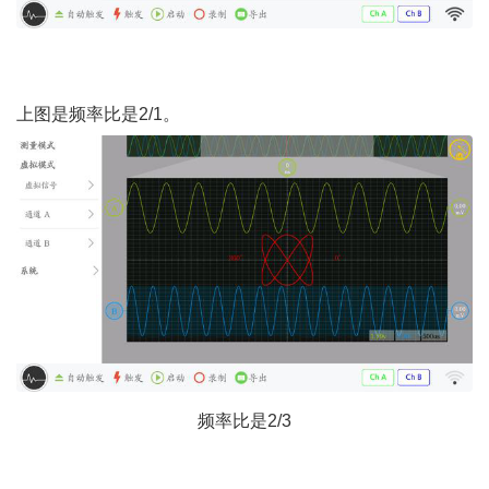
上图是频率比是
2/1。
频率比是
2/3
. n7 J* m7 ^# C2 } S, @
1 M& d# A; e. B* p) J6 j, y3 b% }