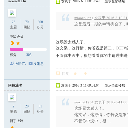
newnet1234
发表于 2016-3-11 08:32:49
|
显示全部楼层
miaozhuang 发表于 2016-3-10 21
22
70
308
这是最后一期的申请机会了，时
主题
回帖
积分
中级会员
这场景太感人了。
这文采，这抒情，你若说是第二，CCT
积分
308
不管你中没中，很想看看你的申请理由是
收听TA
发消息
回复
阿拉油球
发表于 2016-3-11 09:01:04
|
显示全部楼层
newnet1234 发表于 2016-3-11 08
2
20
31
这场景太感人了。
主题
回帖
积分
这文采，这抒情，你若说是第
新手上路
不管你中没中，很 ...