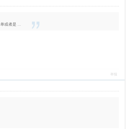
者是 ...
举报