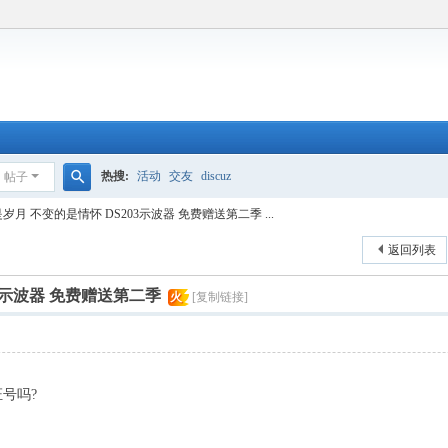
热搜:
活动
交友
discuz
帖子
搜
岁月 不变的是情怀 DS203示波器 免费赠送第二季 ...
索
返回列表
3示波器 免费赠送第二季
火
[复制链接]
号吗?