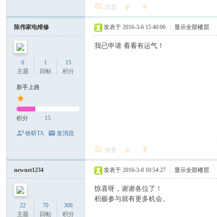
-
回复
加
陈伟家电维修
发表于 2016-3-6 15:40:06
|
显示全部楼层
热
我已申请 看看有运气！
平
台
0
1
15
主题
回帖
积分
-
新手上路
示
波
积分
15
器
-
收听TA
发消息
体
回复
感
newnet1234
发表于 2016-3-8 10:54:27
|
显示全部楼层
电
惊喜呀，谢谢各位了！
动
积极参与就有更多机会。
螺
22
70
308
主题
回帖
积分