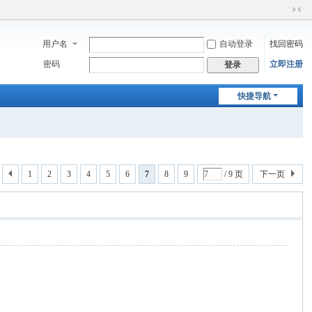
切
换
用户名
自动登录
找回密码
到
窄
密码
立即注册
登录
版
快捷导航
1
2
3
4
5
6
7
8
9
/ 9 页
下一页