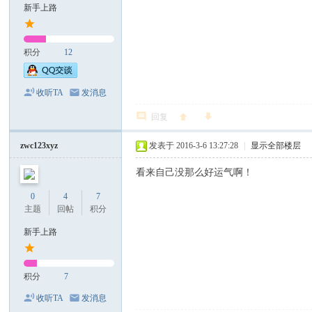
新手上路
产
品
积分
12
技
术
收听TA
发消息
交
回复
流
迷
zwc123xyz
发表于 2016-3-6 13:27:28
|
显示全部楼层
你
看来自己没那么好运气啊！
工
0
4
7
具
主题
回帖
积分
-
新手上路
智
能
积分
7
烙
收听TA
发消息
铁