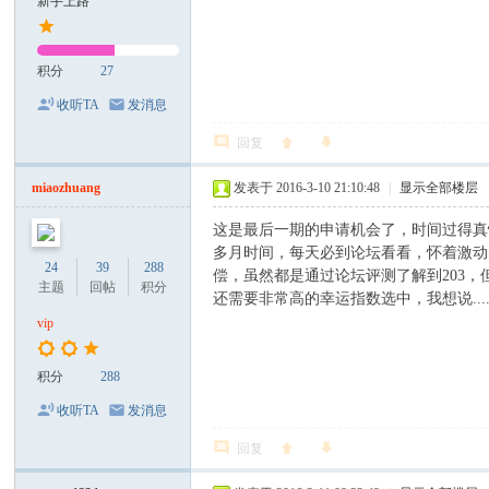
新手上路
积分
27
收听TA
发消息
回复
miaozhuang
发表于 2016-3-10 21:10:48
|
显示全部楼层
这是最后一期的申请机会了，时间过得真
多月时间，每天必到论坛看看，怀着激动
24
39
288
偿，虽然都是通过论坛评测了解到203
主题
回帖
积分
还需要非常高的幸运指数选中，我想说.........
vip
积分
288
收听TA
发消息
回复