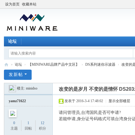
设为首页
收藏本站
论坛
»
论坛
›
【MINIWARE品牌产品中文区】
›
DS系列迷你示波器
›
改变的是
M
发新帖
I
楼主:
minidso
改变的是岁月 不变的是情怀 DS20
N
I
yamz71622
发表于 2016-3-4 17:48:02
|
显示全部楼层
W
请问管理员,台湾国民是否可申请?
A
若能申请,身分证号码格式可填台湾身分证
0
1
12
R
主题
回帖
积分
E