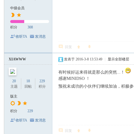
丝
中级会员
刀
-
数
积分
308
字
收听TA
发消息
电
回复
源
XIAWWW
发表于 2016-3-8 13:53:49
|
显示全部楼层
-
智
有时候好运来得就是那么的突然...！
能
感谢MINIDSO ！
20
18
229
预祝未成功的小伙伴们继续加油，积极参
主题
回帖
积分
镊
子
版主
积分
229
收听TA
发消息
回复