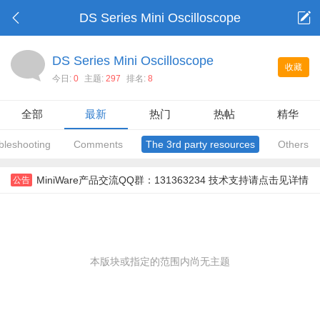
DS Series Mini Oscilloscope
DS Series Mini Oscilloscope
收藏
今日:
0
主题:
297
排名:
8
全部
最新
热门
热帖
精华
bleshooting
Comments
The 3rd party resources
Others
MiniWare产品交流QQ群：131363234 技术支持请点击见详情
公告
本版块或指定的范围内尚无主题