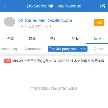
DS Series Mini Oscilloscope
DS Series Mini Oscilloscope
收藏
今日:
0
主题:
297
排名:
8
全部
最新
热门
热帖
精华
bleshooting
Comments
The 3rd party resources
Others
MiniWare产品交流QQ群：131363234 技术支持请点击见详情
公告
本版块或指定的范围内尚无主题