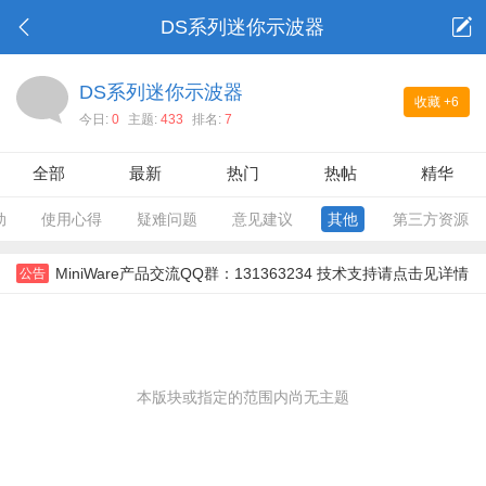
DS系列迷你示波器
DS系列迷你示波器
收藏
+6
今日:
0
主题:
433
排名:
7
全部
最新
热门
热帖
精华
动
使用心得
疑难问题
意见建议
其他
第三方资源
MiniWare产品交流QQ群：131363234 技术支持请点击见详情
公告
本版块或指定的范围内尚无主题