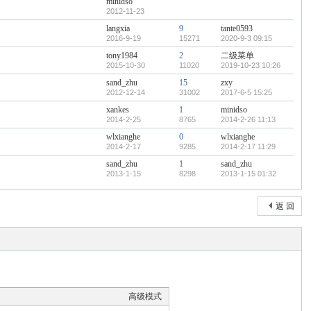
minidso
2012-11-23
langxia
9
tante0593
2016-9-19
15271
2020-9-3 09:15
tony1984
2
二级菜单
2015-10-30
11020
2019-10-23 10:26
sand_zhu
15
zxy
2012-12-14
31002
2017-6-5 15:25
xankes
1
minidso
2014-2-25
8765
2014-2-26 11:13
wlxianghe
0
wlxianghe
2014-2-17
9285
2014-2-17 11:29
sand_zhu
1
sand_zhu
2013-1-15
8298
2013-1-15 01:32
返 回
高级模式