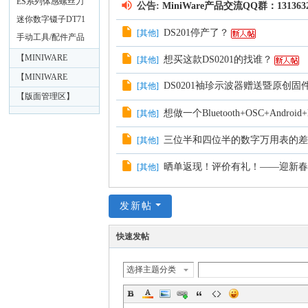
ES系列体感螺丝刀
公告:
MiniWare产品交流QQ群：1313
产
迷你数字镊子DT71
DS201停产了？
[
其他
]
手动工具/配件产品
品
技
【MINIWARE
想买这款DS0201的找谁？
[
其他
]
Products English】
【MINIWARE
术
DS0201袖珍示波器赠送暨原创固
[
其他
]
Русская зона
【版面管理区】
交
想做一个Bluetooth+OSC+Android+Digi
[
其他
]
Russian】
流
迷
三位半和四位半的数字万用表的
[
其他
]
你
晒单返现！评价有礼！——迎新
[
其他
]
工
具
发新帖
-
快速发帖
智
能
选择主题分类
烙
铁