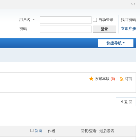
切
换
用户名
自动登录
找回密码
到
窄
密码
立即注册
登录
版
快捷导航
收藏本版
(
6
)
|
订阅
返 回
新窗
作者
回复/查看
最后发表