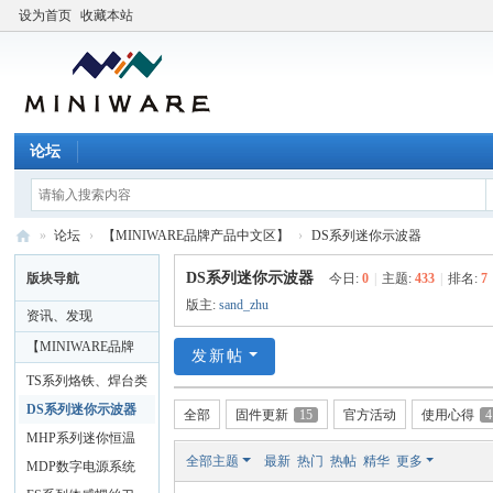
设为首页
收藏本站
论坛
»
论坛
›
【MINIWARE品牌产品中文区】
›
DS系列迷你示波器
M
DS系列迷你示波器
版块导航
今日:
0
|
主题:
433
|
排名:
7
I
版主:
sand_zhu
资讯、发现
N
【MINIWARE品牌
发新帖
I
产品中文区】
TS系列烙铁、焊台类
W
产品
DS系列迷你示波器
全部
固件更新
15
官方活动
使用心得
4
A
MHP系列迷你恒温
R
全部主题
最新
热门
热帖
精华
更多
加热台
MDP数字电源系统
E