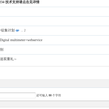
63234 技术支持请点击见详情
件征集计划
...
2
tal multimeter+webservice
差别
春送双重礼～
还可输入
80
个字符