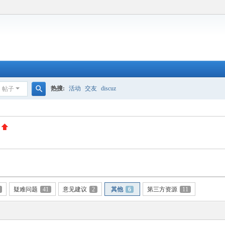
热搜:
活动
交友
discuz
帖子
搜
索
疑难问题
41
意见建议
2
其他
6
第三方资源
11