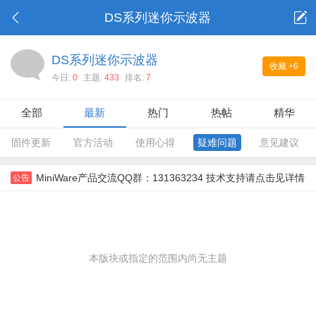
DS系列迷你示波器
DS系列迷你示波器
收藏
+6
今日:
0
主题:
433
排名:
7
全部
最新
热门
热帖
精华
固件更新
官方活动
使用心得
疑难问题
意见建议
MiniWare产品交流QQ群：131363234 技术支持请点击见详情
公告
本版块或指定的范围内尚无主题